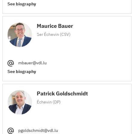
See biography
Maurice Bauer
1er Échevin (CSV)
mbauer@vdl.lu
See biography
Patrick Goldschmidt
Échevin (DP)
pgoldschmidt@vdl.lu