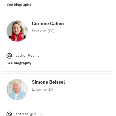
See biography
Corinne Cahen
Échevine (DP)
ccahen@vdl.lu
See biography
Simone Beissel
Échevine (DP)
sbeissel@vdl.lu