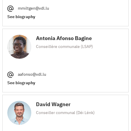
mmiltgen@vdl.lu
See biography
Antonia Afonso Bagine
Conseillère communale (LSAP)
aafonso@vdl.lu
See biography
David Wagner
Conseiller communal (Déi Lénk)