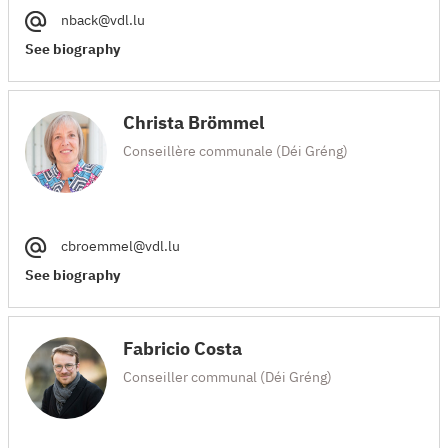
nback@vdl.lu
See biography
Christa Brömmel
Conseillère communale (Déi Gréng)
cbroemmel@vdl.lu
See biography
Fabricio Costa
Conseiller communal (Déi Gréng)