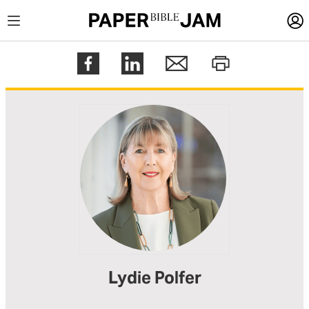
LOGIN
Register
Help
Lydie Polfer