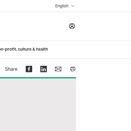
English
LOGIN
on-profit, culture & health
Register
Share
Help