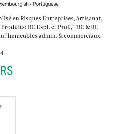
·
xembourgish
Portuguese
lisé en Risques Entreprises, Artisanat, 
Produits: RC Expl. et Prof., TRC & RC 
Sauf Immeubles admin. & commerciaux.

04
ERS
r