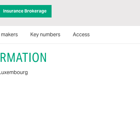
Insurance Brokerage
n makers
Key numbers
Access
ORMATION
8 Luxembourg