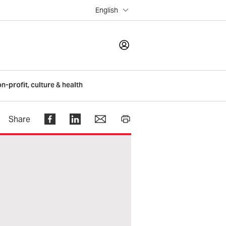
English
LOGIN
on-profit, culture & health
Register
Share
Help